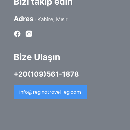
Bizi takip edin
Adres
Kahire, Mısır
:
Bize Ulaşın
+20(109)561-1878
info@reginatravel-eg.com